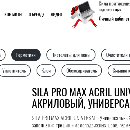
Сила притяжени
подарков
акция
КОНТАКТЫ
О БРЕНДЕ
ВИДЕО
Личный кабинет
а
Герметики
Пистолеты для пены
Очистители
Уплотнитель
Клеи
Обезжириватель
Смывка 
SILA PRO MAX ACRIL UN
АКРИЛОВЫЙ, УНИВЕРС
SILA PRO MAX ACRIL UNIVERSAL - Универсальный
заполнения трещин и малоподвижных швов, герм