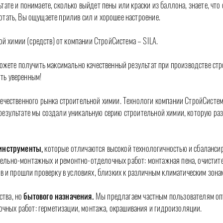
ате и понимаете, сколько выйдет пены или краски из баллона, знаете, что о
отать, Вы ощущаете прилив сил и хорошее настроение.
 химии (средств) от компании СтройСистема – SILA.
сможете получить максимально качественный результат при производстве с
ть уверенным!
отечественного рынка строительной химии. Технологи компании СтройСисте
результате мы создали уникальную серию строительной химии, которую раз
инструменты,
которые отличаются высокой технологичностью и сбалансир
льно-монтажных и ремонтно-отделочных работ: монтажная пена, очиститель
и прошли проверку в условиях, близких к различным климатическим зона
ства, но
бытового назначения.
Мы предлагаем частным пользователям оп
чных работ: герметизации, монтажа, окрашивания и гидроизоляции.