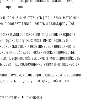
дварительно загрунтованных металлических,
 поверхностей.
ких и насыщенные оттенков (глянцевых, матовых и
х в соответствии с цветовым стандартом RAL.
чества и для реставрации предметов интерьера.
ния труднодоступных мест, имеет хорошую
сходной адгезией к окрашиваемой поверхности,
ействиям, обладает механической прочностью.
мых поверхностей, высокую атмосферостойкость
выгорает под солнечными лучами и не трескается.
ении, в сухом, хорошо проветриваемом помещении.
ня, хранить в недоступных для детей местах.
створителей
пигменты