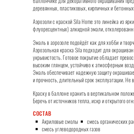
баллончике для декоративного окрашивания пре
деревянных, пластиковых, кирпичных и бетонных
Аэрозоли с краской Sila Home это линейка из яр
флуоресцентных) алкидной эмали, отколерованны
Эмаль в аэрозоле подойдёт как для хобби и твор
Аэрозольная краска Sila подходит для окрашива
укрывистость. Готовое покрытие обладает прево
высоким глянцем, устойчиво к атмосферным возд
Эмаль обеспечивает надежную защиту окрашивае
и прочность, длительный срок эксплуатации. Не 
Краску в баллоне хранить в вертикальном полож
Беречь от источников тепла, искр и открытого ог
СОСТАВ
Акриловые смолы
смесь органических ра
смесь углеводородных газов