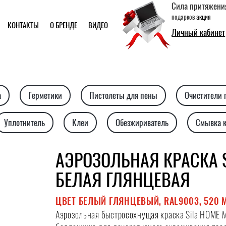
Сила притяжени
подарков
акция
КОНТАКТЫ
О БРЕНДЕ
ВИДЕО
Личный кабинет
а
Герметики
Пистолеты для пены
Очистители
Уплотнитель
Клеи
Обезжириватель
Смывка 
АЭРОЗОЛЬНАЯ КРАСКА S
БЕЛАЯ ГЛЯНЦЕВАЯ
ЦВЕТ БЕЛЫЙ ГЛЯНЦЕВЫЙ, RAL9003, 520 
Аэрозольная быстросохнущая краска Sila HOME Ma