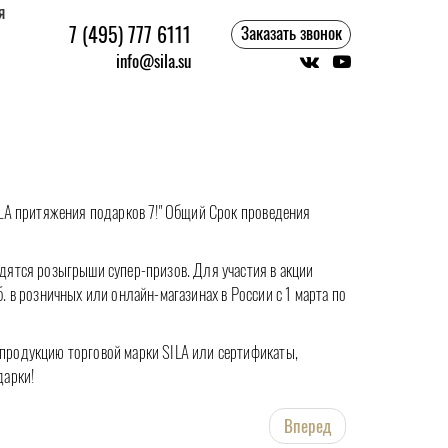
я
7 (495) 777 6111
Заказать звонок
info@sila.su
ILA притяжения подарков 7!" Общий Срок проведения
дятся розыгрыши супер-призов. Для участия в акции
. в розничных или онлайн-магазинах в России с 1 марта по
продукцию торговой марки SILA или сертификаты,
дарки!
Вперед